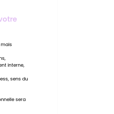
votre 
 mais 
ns,
t interne, 
ess, sens du 
nnelle sera 