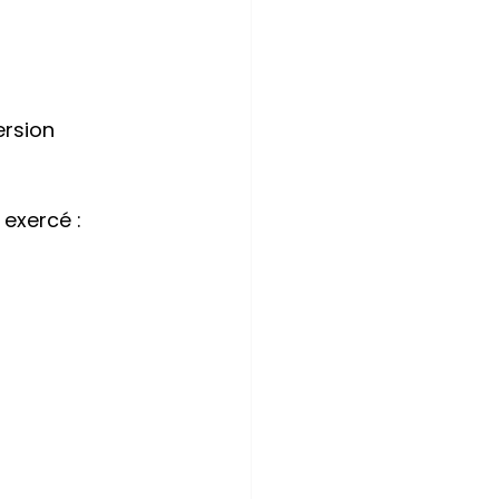
ersion 
 exercé :