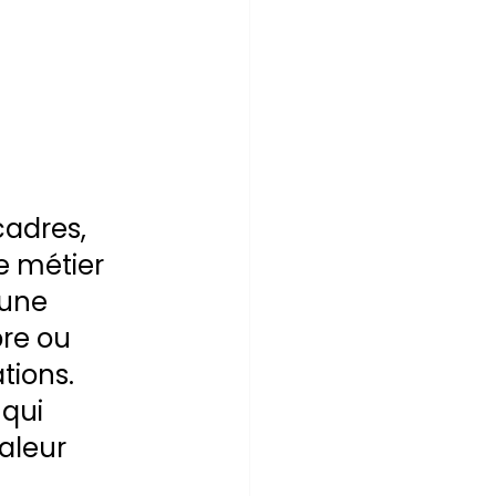
adres, 
 métier 
une 
bre ou 
tions. 
qui 
aleur 