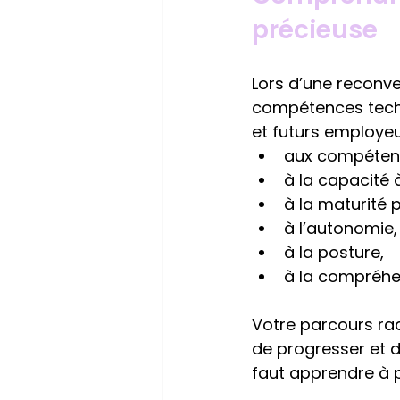
précieuse
Lors d’une reconve
compétences techn
et futurs employeu
aux compétenc
à la capacité 
à la maturité 
à l’autonomie,
à la posture,
à la compréhe
Votre parcours rac
de progresser et de
faut apprendre à p