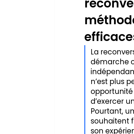
reconver
méthodes
efficace
La reconver
démarche co
indépendant
n’est plus 
opportunité 
d’exercer un
Pourtant, un
souhaitent 
son expérie