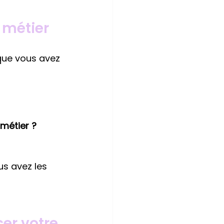
r métier
 que vous avez 
métier ?
s avez les 
er votre 