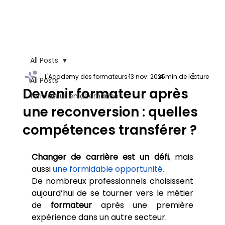
All Posts
L'Academy des formateurs
13 nov. 2025
4 min de lecture
All Posts
Devenir formateur après
formateur en alternance
une reconversion : quelles
compétences transférer ?
Changer de carrière est un défi
, mais 
aussi 
une formidable opportunité.
De nombreux professionnels choisissent 
aujourd’hui de se tourner vers le métier 
de 
formateur
 après une première 
expérience dans un autre secteur. 