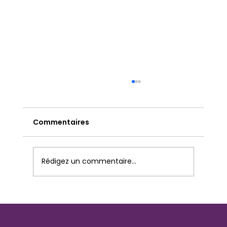
Commentaires
Rédigez un commentaire...
Transmettre efficacement son
savoir : les fondamentaux pour