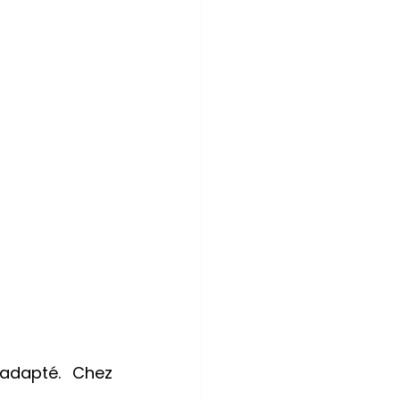
Le succès d’un formateur en alternance repose sur un suivi adapté. Chez 