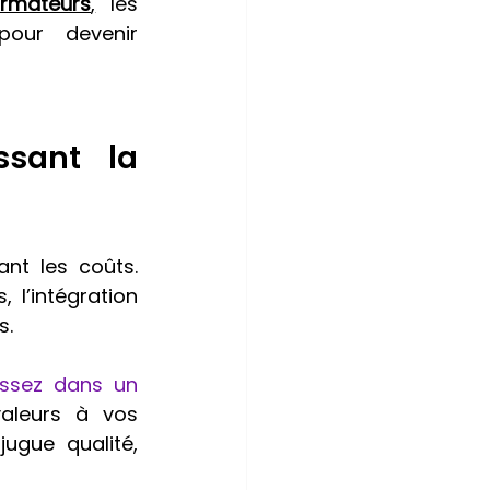
rmateurs
,
 les 
our devenir 
sant la 
nt les coûts. 
 l’intégration 
s.
issez dans un 
leurs à vos 
jugue qualité, 