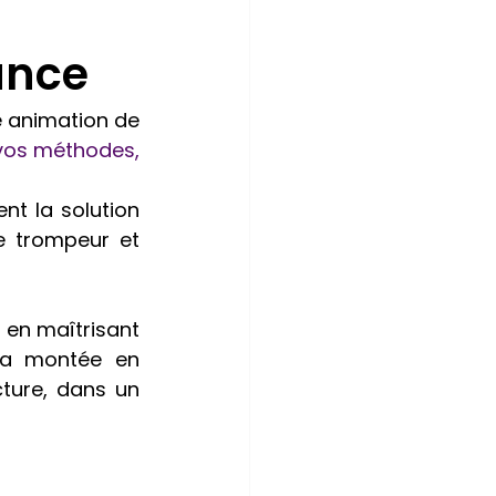
nance
 animation de 
d’intégrer une personne capable de transmettre vos méthodes, 
t la solution 
 trompeur et 
t en maîtrisant 
a montée en 
ture, dans un 