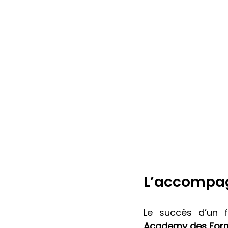
L’accompag
Academy des For