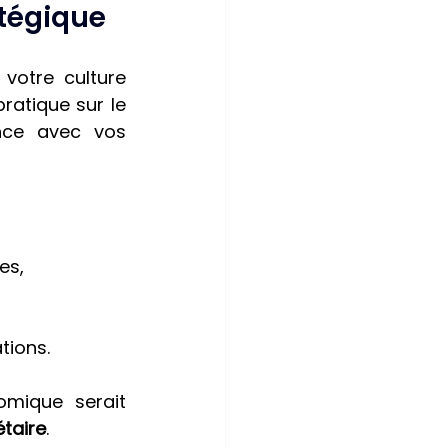
atégique
votre culture 
atique sur le 
nce avec vos 
es,
tions.
mique serait 
étaire
.