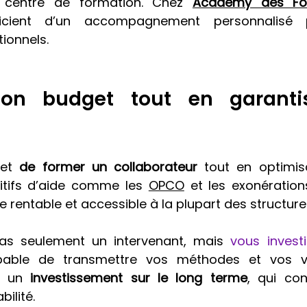
le centre de formation. Chez 
Academy des Fo
ficient d’un accompagnement personnalisé p
ionnels.
son budget tout en garantis
et 
de former un collaborateur
 tout en optimisa
itifs d’aide comme les 
OPCO
 et les exonérations,
e rentable et accessible à la plupart des structure
s seulement un intervenant, mais 
vous invest
pable de transmettre vos méthodes et vos va
t un 
investissement sur le long terme
, qui con
ilité.