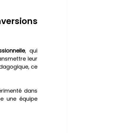
rsions 
sionnelle
, qui 
nsmettre leur 
dagogique, ce 
périmenté dans 
e une équipe 