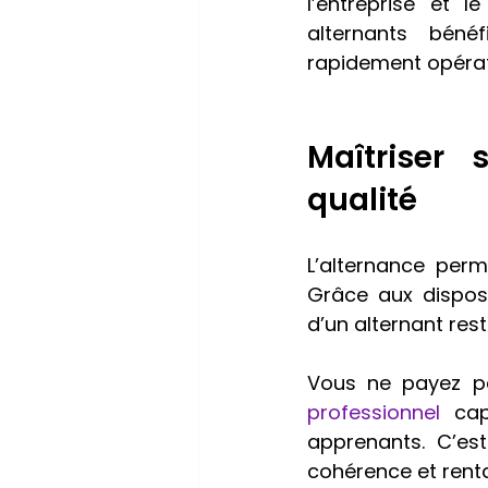
l’entreprise et 
alternants béné
rapidement opérat
Maîtriser 
qualité
L’alternance perm
Grâce aux dispos
d’un alternant rest
Vous ne payez pa
professionnel 
ca
apprenants. C’es
cohérence et rentab